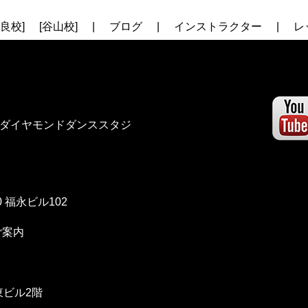
姶良校]
[谷山校]
|
ブログ
|
インストラクター
|
レ
良くあるご質問
|
スタジオ
|
IO (ダイヤモンドダンススタジ
 福永ビル102
ご案内
東ビル2階