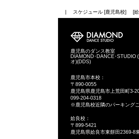
|
スケジュール [鹿児島校]
[
鹿児島のダンス教室
DIAMOND･DANCE･STUD
オ)(DDS)
鹿児島市本校：
〒890-0055
鹿児島県鹿児島市上荒田町3-20
099-204-0318
※鹿児島校近隣のパーキング
姶良校：
〒899-5421
鹿児島県姶良市東餅田2369-8