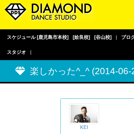
スケジュール [鹿児島市本校]
[姶良校]
[谷山校]
|
ブロ
スタジオ
|
楽しかった^_^ (2014-06-24
KEI